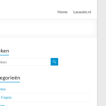
Home
Lasaulec.nl
eken
egorieën
ress
s Copco
her