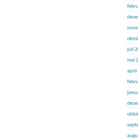
febr
dece
nove
okto
juli 
mei 
april
febr
janu
dece
okto
sept
augu