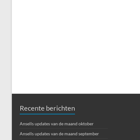
Recente berichten
Ansells updates van de maand oktober
Ansells updates van de maand september