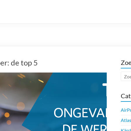
er: de top 5
Zo
Cat
AirP
Atla
Kärc