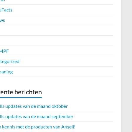
uFacts
ws
MPF
tegorized
paning
ente berichten
lls updates van de maand oktober
lls updates van de maand september
 kennis met de producten van Ansell!