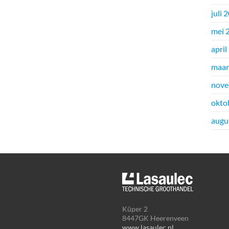
juli 
mei 
april
maar
nove
okto
augu
Kûper 2
8447GK Heerenveen
www.lasaulec.nl