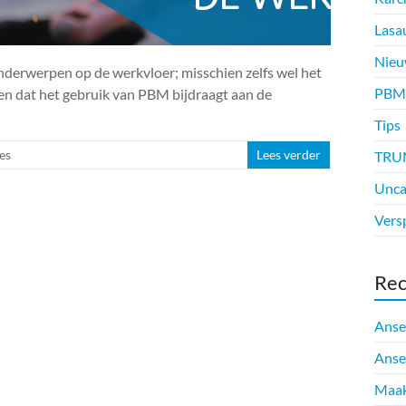
Lasa
Nieu
onderwerpen op de werkvloer; misschien zelfs wel het
PBM
s en dat het gebruik van PBM bijdraagt aan de
Tips
es
Lees verder
TRU
Unca
Vers
Rec
Anse
Anse
Maak