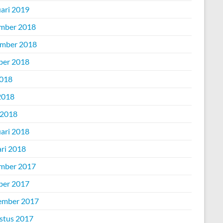
uari 2019
mber 2018
mber 2018
ber 2018
2018
2018
 2018
uari 2018
ari 2018
mber 2017
ber 2017
ember 2017
stus 2017