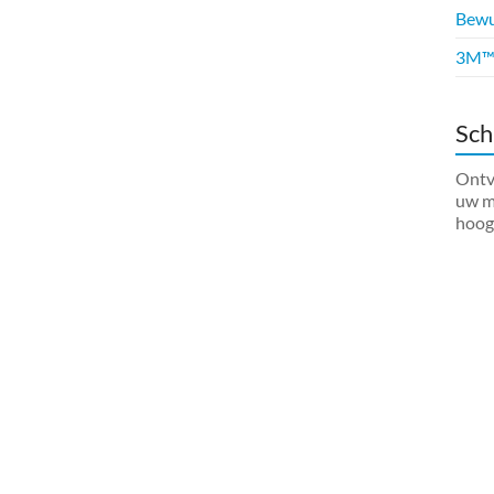
Bewus
3M™ 
Sch
Ontva
uw ma
hoog