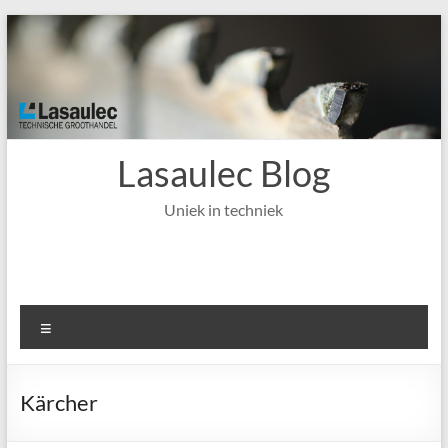
Ga
naar
de
inhoud
Lasaulec Blog
Uniek in techniek
Menu
Kärcher