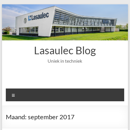
Ga
naar
de
inhoud
Lasaulec Blog
Uniek in techniek
Menu
Maand:
september 2017