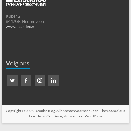
Kûper 2
8447GK Heerenveen
www.lasaulec.nl
Volg ons
Copyright © 2026
Lasaulec Blog
. Alle rechten voorbehouden. Thema
Spacious
door ThemeGrill. Aangedreven door:
WordPress
.