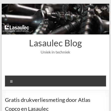
Ga
naar
de
inhoud
Lasaulec Blog
Uniek in techniek
Menu
Gratis drukverliesmeting door Atlas
Copco en Lasaulec