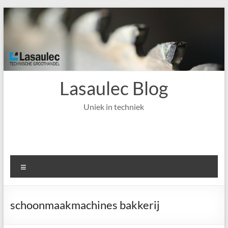
Ga
naar
de
inhoud
Lasaulec Blog
Uniek in techniek
Menu
schoonmaakmachines bakkerij