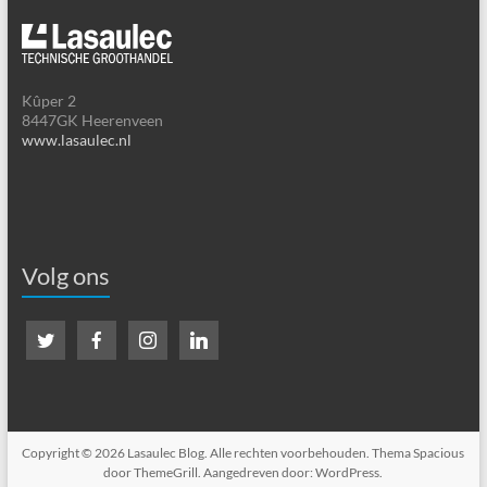
Kûper 2
8447GK Heerenveen
www.lasaulec.nl
Volg ons
Copyright © 2026
Lasaulec Blog
. Alle rechten voorbehouden. Thema
Spacious
door ThemeGrill. Aangedreven door:
WordPress
.