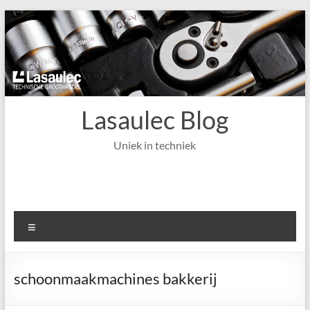
Ga
naar
de
inhoud
Lasaulec Blog
Uniek in techniek
Menu
schoonmaakmachines bakkerij