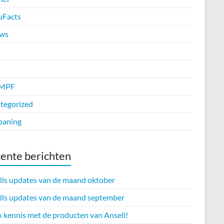
uFacts
ws
MPF
tegorized
paning
ente berichten
lls updates van de maand oktober
lls updates van de maand september
 kennis met de producten van Ansell!