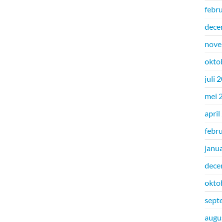
febr
dece
nove
okto
juli 
mei 
april
febr
janu
dece
okto
sept
augu