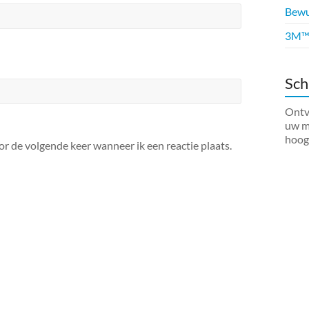
Bewus
3M™ 
Sch
Ontva
uw ma
hoog
or de volgende keer wanneer ik een reactie plaats.