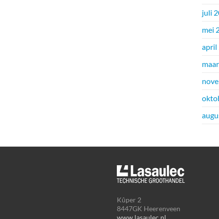
juli 
mei 
april
maar
nove
okto
augu
Kûper 2
8447GK Heerenveen
www.lasaulec.nl