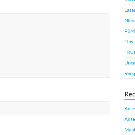
Lasa
Nieu
PBM
Tips
TRU
Unca
Vers
Rec
Anse
Anse
Maak