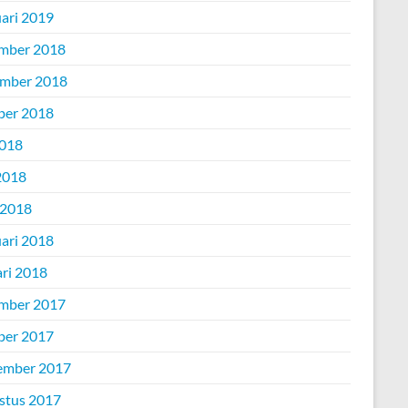
uari 2019
mber 2018
mber 2018
ber 2018
2018
2018
 2018
uari 2018
ari 2018
mber 2017
ber 2017
ember 2017
stus 2017