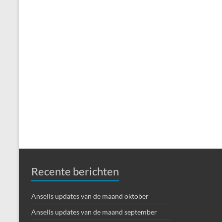
Recente berichten
Ansells updates van de maand oktober
Ansells updates van de maand september