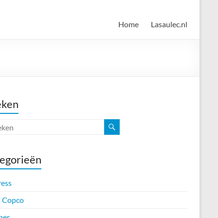
Home
Lasaulec.nl
eken
egorieën
ress
s Copco
her