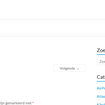
Zo
Volgende →
Cat
AirP
Atla
 zijn gemarkeerd met
*
Kärc