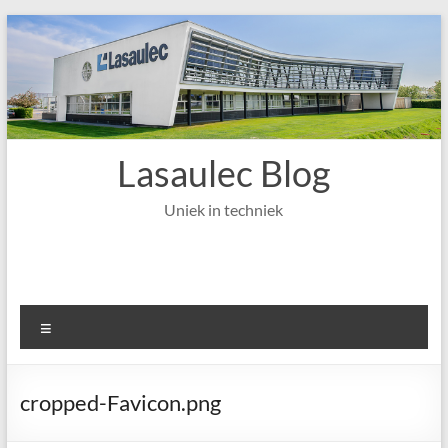
Ga
naar
de
inhoud
Lasaulec Blog
Uniek in techniek
Menu
cropped-Favicon.png