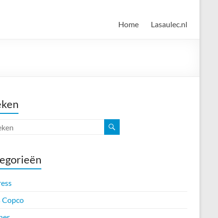
Home
Lasaulec.nl
eken
egorieën
ress
s Copco
her