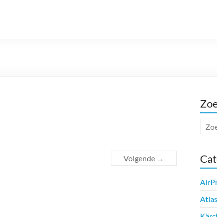
Zo
Cat
Volgende →
AirP
Atla
Kärc