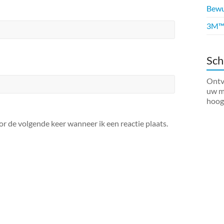
Bewus
3M™ 
Sch
Ontva
uw ma
hoog
or de volgende keer wanneer ik een reactie plaats.