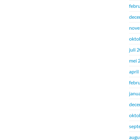
febr
dece
nove
okto
juli 
mei 
april
febr
janu
dece
okto
sept
augu