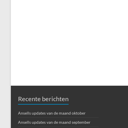
Recente berichten
Ansells updates van de maand oktober
Ansells updates van de maand september