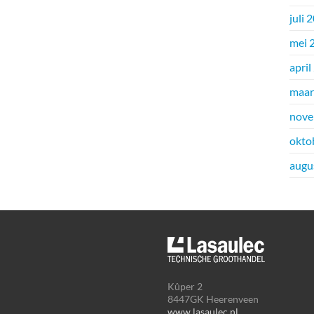
juli 
mei 
april
maar
nove
okto
augu
Kûper 2
8447GK Heerenveen
www.lasaulec.nl