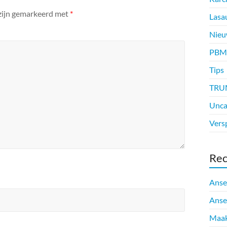
 zijn gemarkeerd met
*
Lasa
Nieu
PBM
Tips
TRU
Unca
Vers
Rec
Anse
Anse
Maak