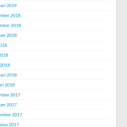
uari 2019
mber 2018
mber 2018
ber 2018
2018
2018
 2018
uari 2018
ari 2018
mber 2017
ber 2017
ember 2017
stus 2017