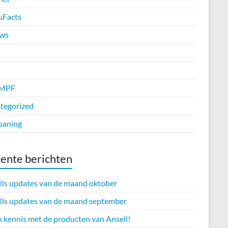
uFacts
ws
MPF
tegorized
paning
ente berichten
lls updates van de maand oktober
lls updates van de maand september
 kennis met de producten van Ansell!