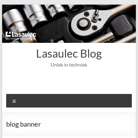
Ga
naar
de
inhoud
Lasaulec Blog
Uniek in techniek
Menu
blog banner