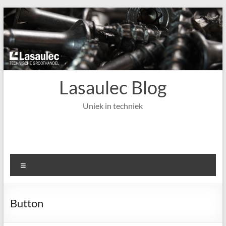
Ga
naar
de
inhoud
Lasaulec Blog
Uniek in techniek
Menu
Button