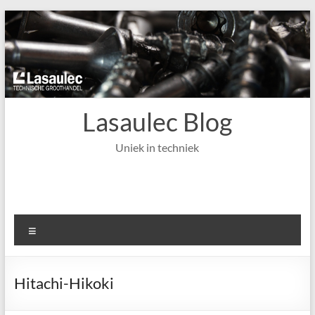
Ga
naar
de
inhoud
Lasaulec Blog
Uniek in techniek
Menu
Hitachi-Hikoki