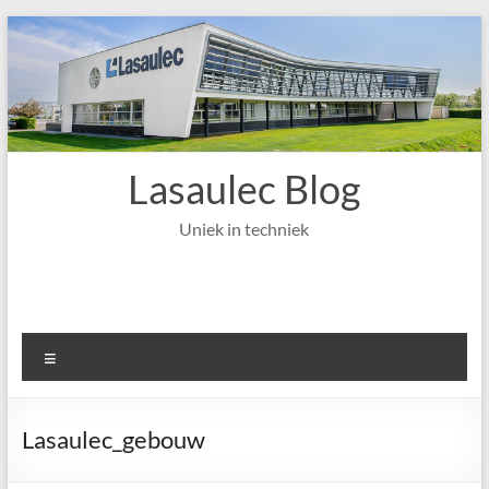
Ga
naar
de
inhoud
Lasaulec Blog
Uniek in techniek
Menu
Lasaulec_gebouw