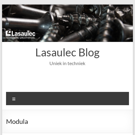
Ga
naar
de
inhoud
Lasaulec Blog
Uniek in techniek
Menu
Modula