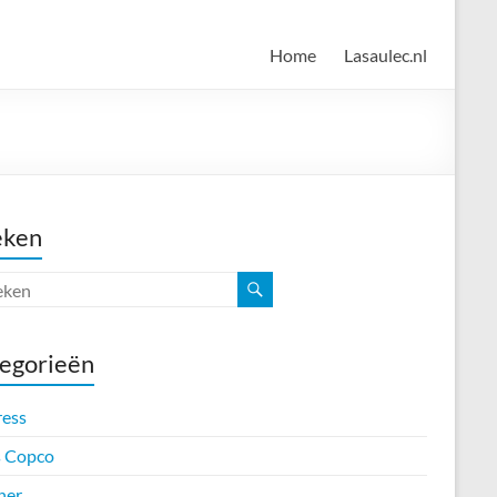
Home
Lasaulec.nl
eken
egorieën
ress
s Copco
her