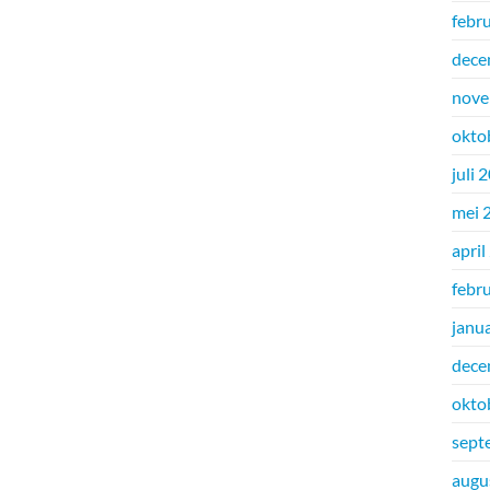
febr
dece
nove
okto
juli 
mei 
april
febr
janu
dece
okto
sept
augu