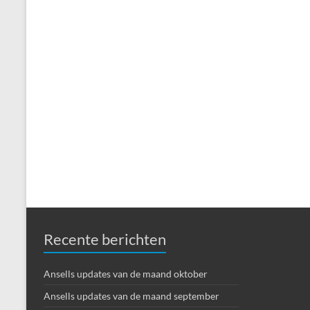
Recente berichten
Ansells updates van de maand oktober
Ansells updates van de maand september