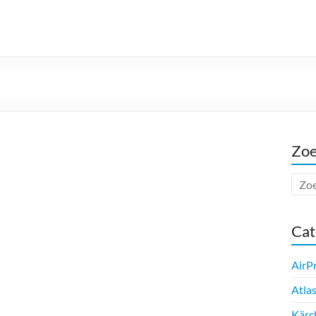
Zo
Cat
AirP
Atla
Kärc