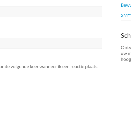
Bewus
3M™ 
Sch
Ontva
uw ma
hoog
or de volgende keer wanneer ik een reactie plaats.