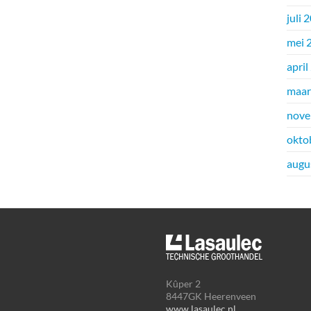
juli 
mei 
april
maar
nove
okto
augu
Kûper 2
8447GK Heerenveen
www.lasaulec.nl