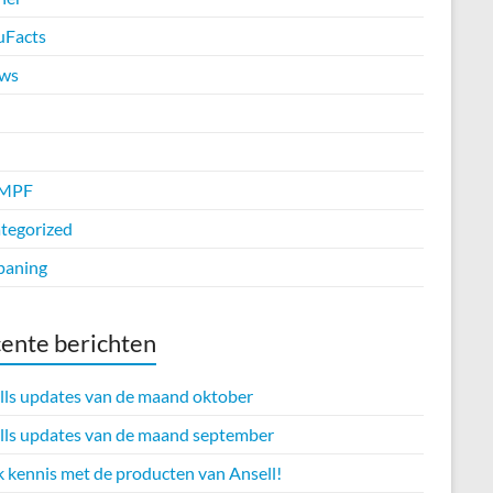
uFacts
ws
MPF
tegorized
paning
ente berichten
lls updates van de maand oktober
lls updates van de maand september
 kennis met de producten van Ansell!