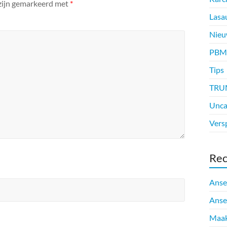
 zijn gemarkeerd met
*
Lasa
Nieu
PBM
Tips
TRU
Unca
Vers
Rec
Anse
Anse
Maak