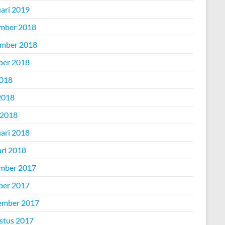
uari 2019
mber 2018
mber 2018
ber 2018
2018
2018
 2018
uari 2018
ari 2018
mber 2017
ber 2017
ember 2017
stus 2017