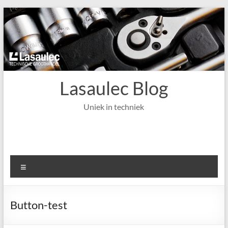
Ga
naar
de
inhoud
Lasaulec Blog
Uniek in techniek
Menu
Button-test