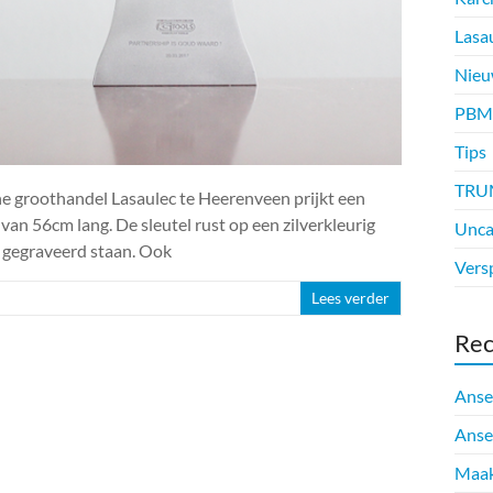
Lasa
Nieu
PBM
Tips
TRU
e groothandel Lasaulec te Heerenveen prijkt een
van 56cm lang. De sleutel rust op een zilverkleurig
Unca
 gegraveerd staan. Ook
Vers
Lees verder
Rec
Anse
Anse
Maak