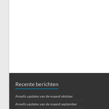
Recente berichten
Ansells updates van de maand oktober
Ansells updates van de maand september