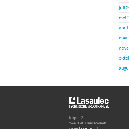
juli 
mei 
april
maar
nove
okto
augu
Kûper 2
8447GK Heerenveen
www.lasaulec.nl