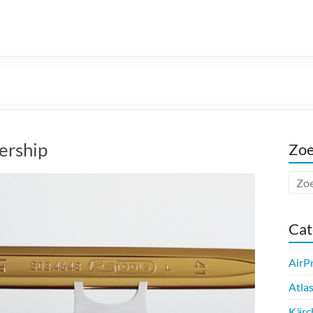
ership
Zo
Cat
AirP
Atla
Kärc