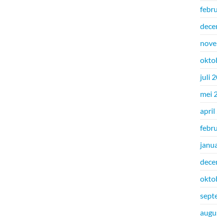
febr
dece
nove
okto
juli 
mei 
april
febr
janu
dece
okto
sept
augu