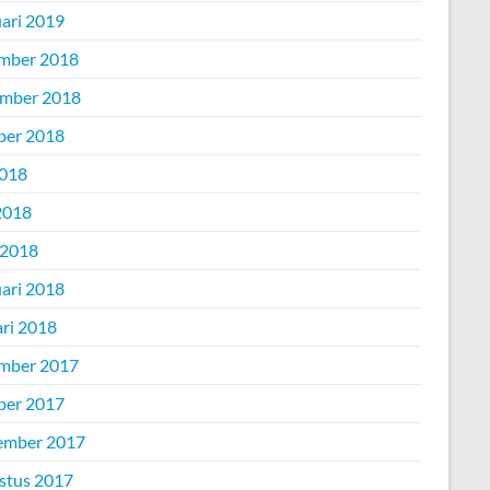
uari 2019
mber 2018
mber 2018
ber 2018
2018
2018
 2018
uari 2018
ari 2018
mber 2017
ber 2017
ember 2017
stus 2017