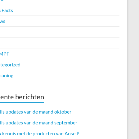
uFacts
ws
MPF
tegorized
paning
ente berichten
lls updates van de maand oktober
lls updates van de maand september
 kennis met de producten van Ansell!