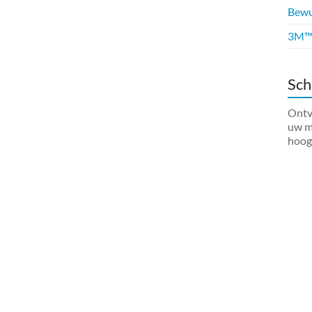
Bewus
3M™ 
Sch
Ontva
uw ma
hoog