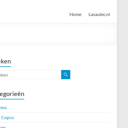
Home
Lasaulec.nl
eken
egorieën
ress
s Copco
her