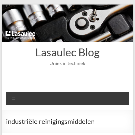
Ga
naar
de
inhoud
Lasaulec Blog
Uniek in techniek
Menu
industriële reinigingsmiddelen