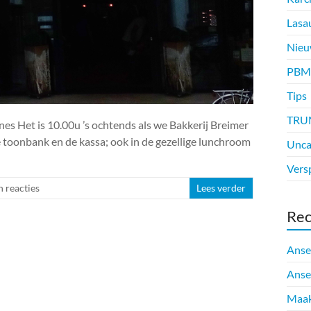
Lasa
Nieu
PBM
Tips
TRU
s Het is 10.00u ’s ochtends als we Bakkerij Breimer
 de toonbank en de kassa; ook in de gezellige lunchroom
Unca
Vers
 reacties
Lees verder
Rec
Anse
Anse
Maak