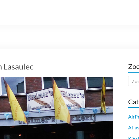
n Lasaulec
Zo
Cat
AirP
Atla
Kärc