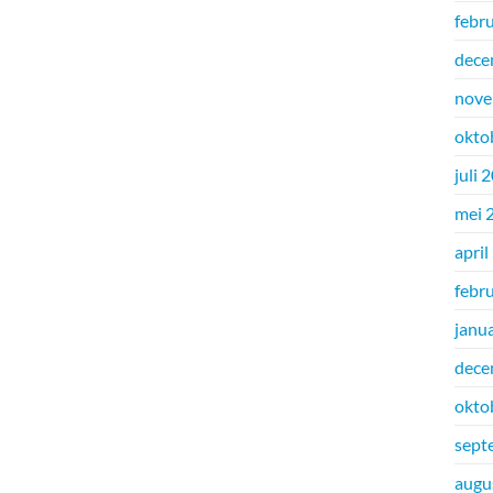
febr
dece
nove
okto
juli 
mei 
april
febr
janu
dece
okto
sept
augu