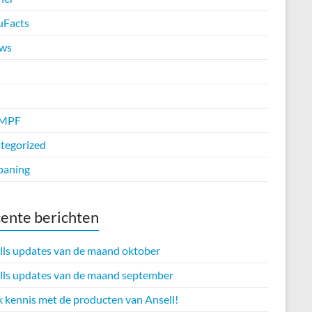
uFacts
ws
MPF
tegorized
paning
ente berichten
lls updates van de maand oktober
lls updates van de maand september
 kennis met de producten van Ansell!