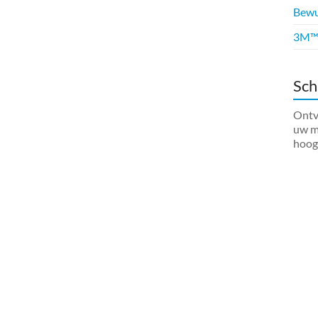
Bewus
3M™ 
Sch
Ontva
uw ma
hoog