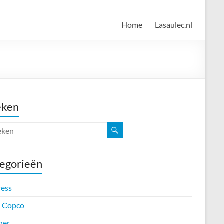
Home
Lasaulec.nl
eken
egorieën
ress
s Copco
her