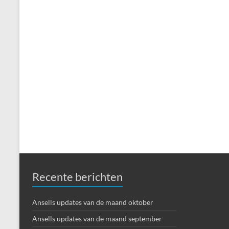
Recente berichten
Ansells updates van de maand oktober
Ansells updates van de maand september