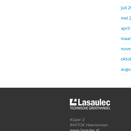
juli 
mei 
april
maar
nove
okto
augu
Kûper 2
8447GK Heerenveen
www.lasaulec.nl