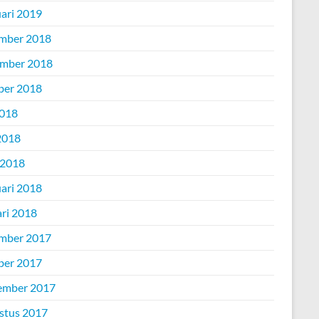
uari 2019
mber 2018
mber 2018
ber 2018
2018
2018
 2018
uari 2018
ari 2018
mber 2017
ber 2017
ember 2017
stus 2017