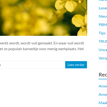
Lasa
Nieu
PBM
Tips
TRU
ewerkt wordt, wordt vuil gemaakt. En waar vuil wordt
t zo populair karweitje voor menig werkplaats. Het
Unca
Vers
s
Lees verder
Rec
Anse
Anse
Maak