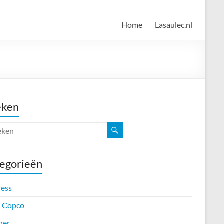
Home
Lasaulec.nl
eken
egorieën
ress
s Copco
her