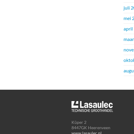
juli 
mei 
april
maar
nove
okto
augu
Kûper 2
8447GK Heerenveen
www.lasaulec.nl