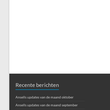
Recente berichten
Ansells updates van de maand oktober
Ansells updates van de maand september