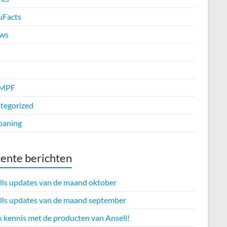
uFacts
ws
MPF
tegorized
paning
ente berichten
lls updates van de maand oktober
lls updates van de maand september
 kennis met de producten van Ansell!