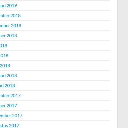
uari 2019
mber 2018
mber 2018
ber 2018
2018
2018
 2018
uari 2018
ari 2018
mber 2017
ber 2017
ember 2017
stus 2017