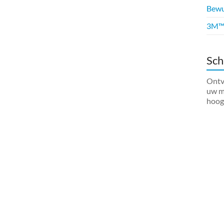
Bewus
3M™ 
Sch
Ontva
uw ma
hoog