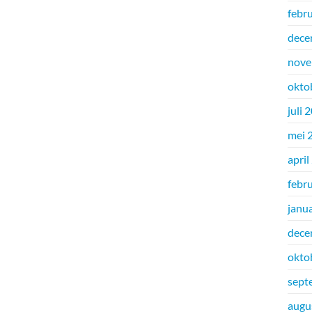
febr
dece
nove
okto
juli 
mei 
april
febr
janu
dece
okto
sept
augu