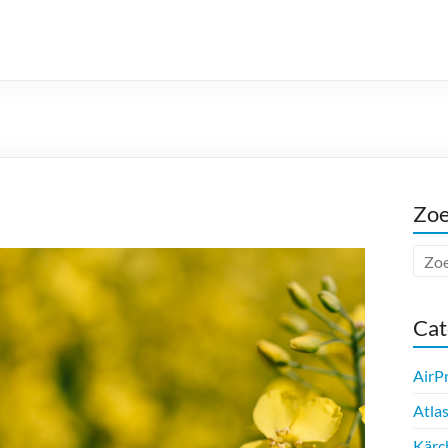
Zo
Cat
AirP
Atla
Kärc