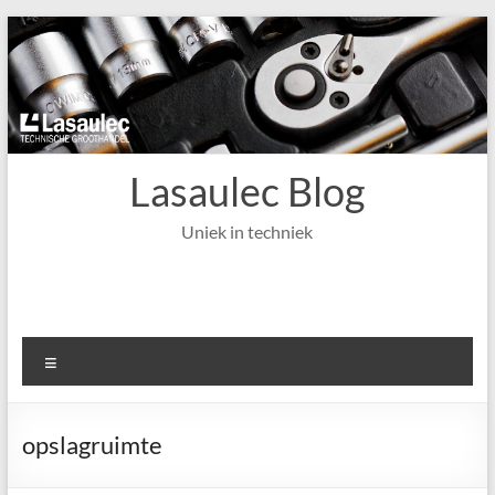
Ga
naar
de
inhoud
Lasaulec Blog
Uniek in techniek
Menu
opslagruimte