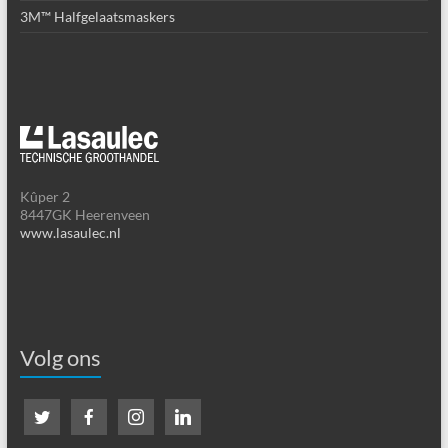
3M™ Halfgelaatsmaskers
Kûper 2
8447GK Heerenveen
www.lasaulec.nl
Volg ons