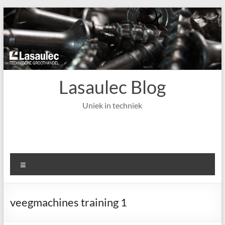
Ga
naar
de
inhoud
Lasaulec Blog
Uniek in techniek
Menu
veegmachines training 1