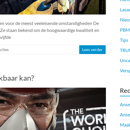
Lasa
Nieu
 voor de meest veeleisende omstandigheden De
PBM
. Ze staan bekend om de hoogwaardige kwaliteit en
vijfde
Tips
cties
Lees verder
TRU
Unca
Vers
kbaar kan?
Rec
Anse
Anse
Maak