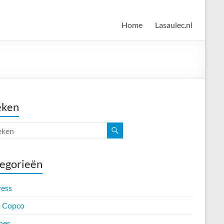
Home
Lasaulec.nl
eken
egorieën
ress
s Copco
her