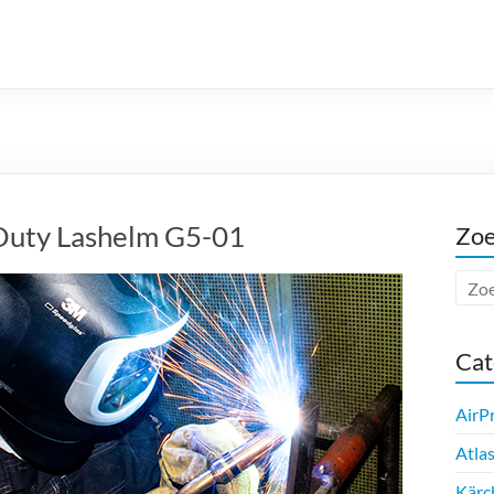
uty Lashelm G5-01
Zo
Cat
AirP
Atla
Kärc