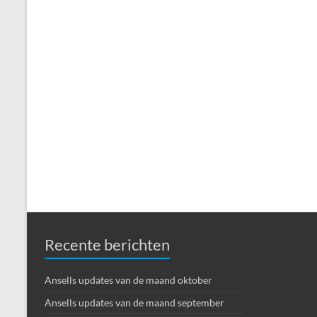
Recente berichten
Ansells updates van de maand oktober
Ansells updates van de maand september