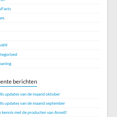
uFacts
ws
MPF
tegorized
paning
ente berichten
lls updates van de maand oktober
lls updates van de maand september
 kennis met de producten van Ansell!