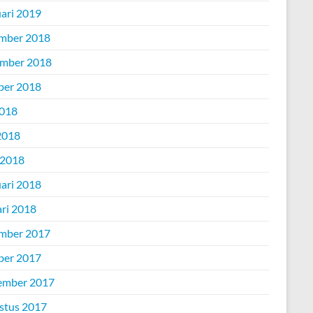
uari 2019
mber 2018
mber 2018
ber 2018
2018
2018
 2018
uari 2018
ari 2018
mber 2017
ber 2017
ember 2017
stus 2017