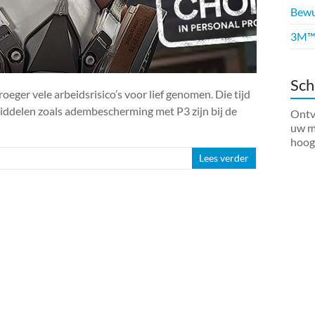
Bewus
3M™ 
Sch
eger vele arbeidsrisico’s voor lief genomen. Die tijd
middelen zoals adembescherming met P3 zijn bij de
Ontva
uw ma
hoog
Lees verder