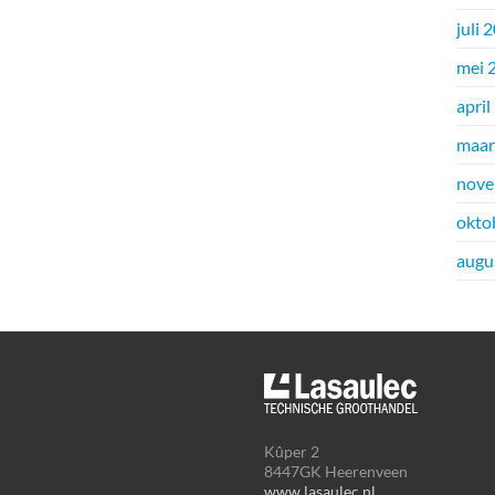
juli 
mei 
april
maar
nove
okto
augu
Kûper 2
8447GK Heerenveen
www.lasaulec.nl