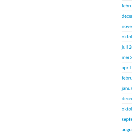
febr
dece
nove
okto
juli 
mei 
april
febr
janu
dece
okto
sept
augu