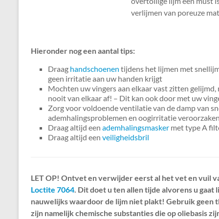
overtollige lijm een must i
verlijmen van poreuze mater
Hieronder nog een aantal tips:
Draag
handschoenen
tijdens het lijmen met snellij
geen irritatie aan uw handen krijgt
Mochten uw vingers aan elkaar vast zitten gelijmd,
nooit van elkaar af! – Dit kan ook door met uw vin
Zorg voor voldoende ventilatie van de damp van sne
ademhalingsproblemen en oogirritatie veroorzake
Draag altijd een
ademhalingsmasker
met type A filt
Draag altijd een
veiligheidsbril
LET OP! Ontvet en verwijder eerst al het vet en vuil 
Loctite 7064
. Dit doet u ten allen tijde alvorens u gaat
nauwelijks waardoor de lijm niet plakt! Gebruik geen t
zijn namelijk chemische substanties die op oliebasis zi