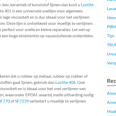
, leer, keramiek of kunststof lijmen dan kunt u
Loctite
Lasa
te 401 is een universele snellijm voor algemeen
n lage viscositeit en is dus ideaal voor het verlijmen
Nieu
n. Deze lijm is ontwikkeld voor moeilijk te verlijmen
PBM
s perfect voor snelle en kleine reparaties. Let wel op
en een hoge eindsterkte op nauwsluitende onderdelen.
Tips
TRU
Unca
Vers
rkeren dat u rubber op metaal, rubber op rubber of
Rec
stoffen gaat lijmen, gebruik dan
Loctite 406
. Ook
iscositeit en is ideaal voor het snel verlijmen van
Anse
en, waaronder EPDM, waarbij snelle uitharding nodig
SF770
of
SF7239
verbetert u moeilijk te verlijmen
Anse
Maak