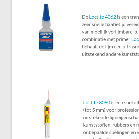
De
Loctite 4062
is een tran
zeer snelle fixatietijd verei
van moeilijk verlijmbare ku
combinatie met primer
Loc
behaalt de lijm een ultrasne
uitstekend andere kunststo
Loctite 3090
is een snel u
(tot 5 mm) voor professio
uitstekende lijmeigenscha
kunststoffen, rubbers en m
onbepaalde spelingen en v