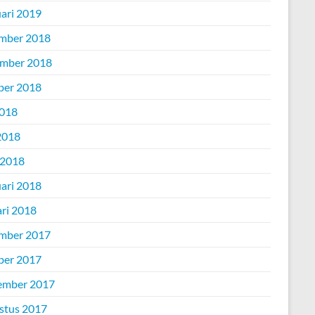
uari 2019
mber 2018
mber 2018
ber 2018
2018
2018
 2018
uari 2018
ari 2018
mber 2017
ber 2017
ember 2017
stus 2017