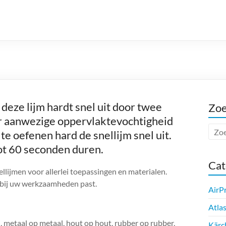
, deze lijm hardt snel uit door twee
Zo
r aanwezige oppervlaktevochtigheid
 te oefenen hard de snellijm snel uit.
tot 60 seconden duren.
Cat
ellijmen voor allerlei toepassingen en materialen.
e bij uw werkzaamheden past.
AirP
Atla
, metaal op metaal, hout op hout, rubber op rubber,
Kärc