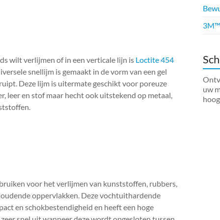
Bewus
3M™ 
Sch
wilt verlijmen of in een verticale lijn is
Loctite 454
iversele snellijm is gemaakt in de vorm van een gel
Ontva
ruipt. Deze lijm is uitermate geschikt voor poreuze
uw ma
er, leer en stof maar hecht ook uitstekend op metaal,
hoog
tstoffen.
bruiken voor het verlijmen van kunststoffen, rubbers,
houdende oppervlakken. Deze vochtuithardende
mpact en schokbestendigheid en heeft een hoge
t zeer snel uit wanneer deze wordt opgesloten tussen