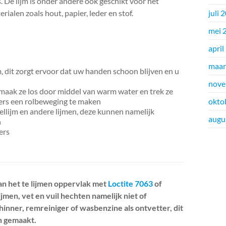
s. De lijm is onder andere ook geschikt voor het
ialen zoals hout, papier, leder en stof.
juli 
mei 
april
maar
m, dit zorgt ervoor dat uw handen schoon blijven en u
nove
 maak ze los door middel van warm water en trek ze
gers een rolbeweging te maken
okto
llijm en andere lijmen, deze kunnen namelijk
augu
n
ers
van het te lijmen oppervlak met
Loctite 7063
of
 lijmen, vet en vuil hechten namelijk niet of
hinner, remreiniger of wasbenzine als ontvetter, dit
jn gemaakt.