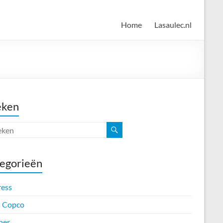
Home
Lasaulec.nl
eken
egorieën
ress
s Copco
her