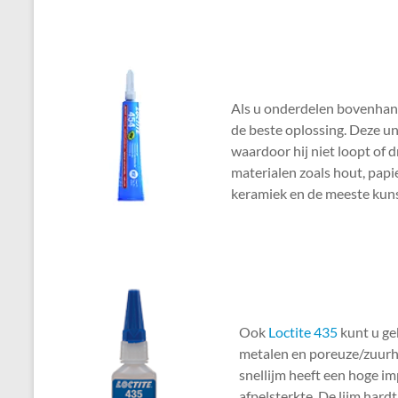
Als u onderdelen bovenhands 
de beste oplossing. Deze un
waardoor hij niet loopt of d
materialen zoals hout, papi
keramiek en de meeste kuns
Ook
Loctite 435
kunt u ge
metalen en poreuze/zuur
snellijm heeft een hoge i
afpelsterkte. De lijm hard