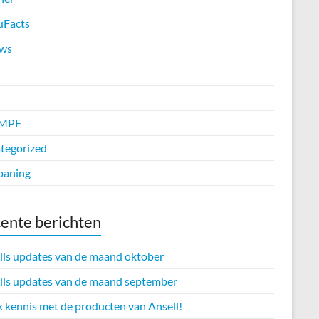
uFacts
ws
MPF
tegorized
paning
ente berichten
lls updates van de maand oktober
lls updates van de maand september
 kennis met de producten van Ansell!