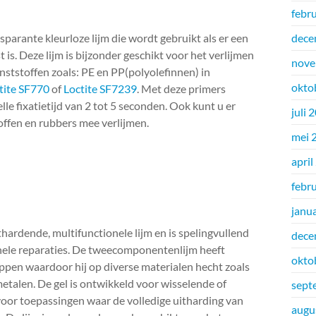
febr
sparante kleurloze lijm die wordt gebruikt als er een
dece
st is. Deze lijm is bijzonder geschikt voor het verlijmen
nove
nststoffen zoals: PE en PP(polyolefinnen) in
okto
tite SF770
of
Loctite SF7239
. Met deze primers
lle fixatietijd van 2 tot 5 seconden. Ook kunt u er
juli 
ffen en rubbers mee verlijmen.
mei 
april
febr
janu
ithardende, multifunctionele lijm en is spelingvullend
dece
nele reparaties. De tweecomponentenlijm heeft
okto
ppen waardoor hij op diverse materialen hecht zoals
etalen. De gel is ontwikkeld voor wisselende of
sept
oor toepassingen waar de volledige uitharding van
augu