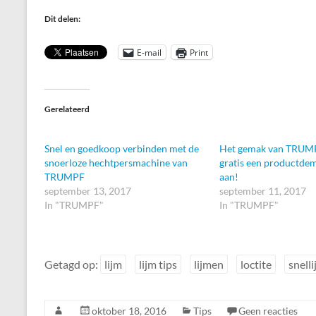
Dit delen:
E-mail
Print
Gerelateerd
Snel en goedkoop verbinden met de
Het gemak van TRUMP
snoerloze hechtpersmachine van
gratis een productdem
TRUMPF
aan!
september 13, 2017
september 11, 2017
In "TRUMPF"
In "TRUMPF"
Getagd op:
lijm
lijm tips
lijmen
loctite
snell
oktober 18, 2016
Tips
Geen reacties