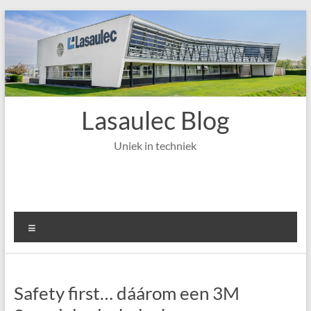
Ga
naar
de
inhoud
Lasaulec Blog
Uniek in techniek
Menu
Safety first… dáárom een 3M